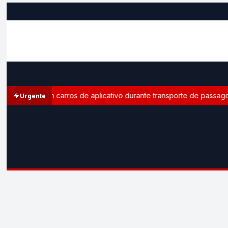
itoral em carros de aplicativo durante transporte de passageiros
Urgente