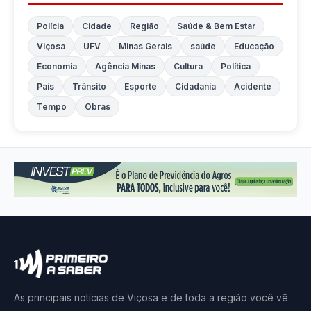
Polícia
Cidade
Região
Saúde & Bem Estar
Viçosa
UFV
Minas Gerais
saúde
Educação
Economia
Agência Minas
Cultura
Política
País
Trânsito
Esporte
Cidadania
Acidente
Tempo
Obras
As principais notícias de Viçosa e de toda a região você vê