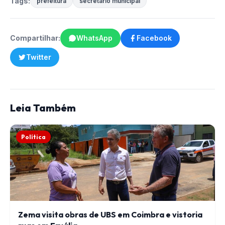
Tags:
prefeitura
secretário municipal
Compartilhar:
WhatsApp
Facebook
Twitter
Leia Também
Política
Zema visita obras de UBS em Coimbra e vistoria