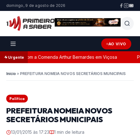
domingo, 9 de agosto de 2026
AO VIVO
ageada com a Comenda Arthur Bernardes em Viçosa
Pers
Urgente
Início
»
PREFEITURA NOMEIA NOVOS SECRETÁRIOS MUNICIPAIS
Política
PREFEITURA NOMEIA NOVOS
SECRETÁRIOS MUNICIPAIS
13/01/2015 às 17:23
1 min de leitura