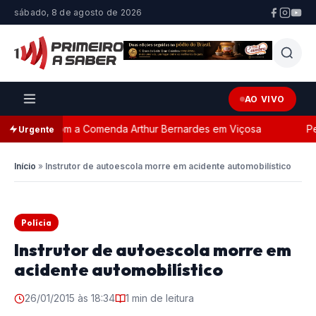
sábado, 8 de agosto de 2026
AO VIVO
geada com a Comenda Arthur Bernardes em Viçosa
Perse
Urgente
Início
»
Instrutor de autoescola morre em acidente automobilístico
Polícia
Instrutor de autoescola morre em
acidente automobilístico
26/01/2015 às 18:34
1 min de leitura