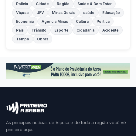
Polícia
Cidade
Região
Saúde & Bem Estar
Viçosa
UFV
Minas Gerais
saúde
Educação
Economia
Agência Minas
Cultura
Política
País
Trânsito
Esporte
Cidadania
Acidente
Tempo
Obras
As principais notícias de Viçosa e de toda a região você vê
primeiro aqui.