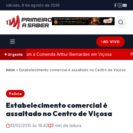
sábado, 8 de agosto de 2026
AO VIVO
nageada com a Comenda Arthur Bernardes em Viçosa
Per
Urgente
Início
»
Estabelecimento comercial é assaltado no Centro de Viçosa
Polícia
Estabelecimento comercial é
assaltado no Centro de Viçosa
13/02/2015 às 16:42
1 min de leitura