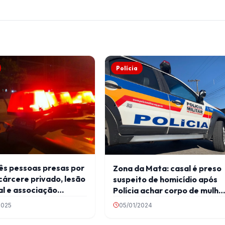
Polícia
ês pessoas presas por
Zona da Mata: casal é preso
cárcere privado, lesão
suspeito de homicídio após
l e associação
Polícia achar corpo de mulhe
osa
em mata
2025
05/01/2024