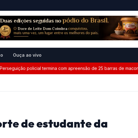
to
Ouça ao vivo
seguição policial termina com apreensão de 25 barras de maconha
rte de estudante da