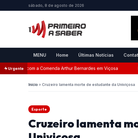
sábado, 8 de agosto de 2026
MENU
Home
Últimas Notícias
Conta
nageada com a Comenda Arthur Bernardes em Viçosa
Per
Urgente
Início
»
Cruzeiro lamenta morte de estudante da Univiçosa
Esporte
Cruzeiro lamenta mo
Univiçosa