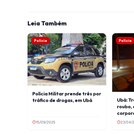
Leia Também
Polícia
Polícia
Polícia Militar prende três por
Ubá: Tr
tráfico de drogas, em Ubá
roubo, 
corpora
crimin
15/09/2025
23/04/