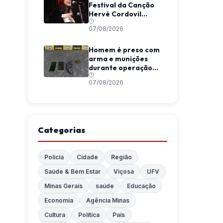
Festival da Canção
Hervé Cordovil
neste fim de semana
07/08/2026
Homem é preso com
arma e munições
durante operação
da Polícia Militar em
07/08/2026
Araponga
Categorias
Polícia
Cidade
Região
Saúde & Bem Estar
Viçosa
UFV
Minas Gerais
saúde
Educação
Economia
Agência Minas
Cultura
Política
País