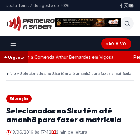
sexta-feira, 7 de agosto de 2026
AO VIVO
geada com a Comenda Arthur Bernardes em Viçosa
Perse
Urgente
Início
»
Selecionados no Sisu têm até amanhã para fazer a matrícula
Educação
Selecionados no Sisu têm até
amanhã para fazer a matrícula
13/06/2016 às 17:42
2 min de leitura