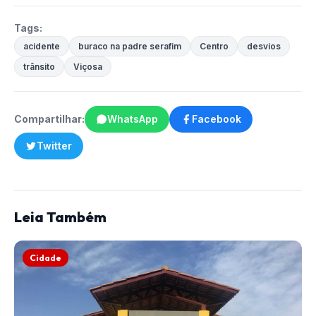
Tags:
acidente
buraco na padre serafim
Centro
desvios
trânsito
Viçosa
Compartilhar:
WhatsApp
Facebook
Twitter
Leia Também
Cidade