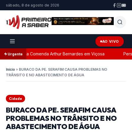
sábado, 8 de agosto de 2026
AO VIVO
ada com a Comenda Arthur Bernardes em Viçosa
Persegui
Urgente
Início
»
BURACO DA PE. SERAFIM CAUSA PROBLEMAS NO
TRÂNSITO E NO ABASTECIMENTO DE ÁGUA
Cidade
BURACO DA PE. SERAFIM CAUSA
PROBLEMAS NO TRÂNSITO E NO
ABASTECIMENTO DE ÁGUA