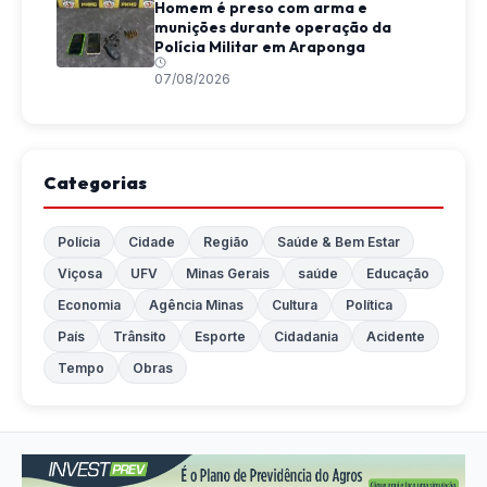
Homem é preso com arma e
munições durante operação da
Polícia Militar em Araponga
07/08/2026
Categorias
Polícia
Cidade
Região
Saúde & Bem Estar
Viçosa
UFV
Minas Gerais
saúde
Educação
Economia
Agência Minas
Cultura
Política
País
Trânsito
Esporte
Cidadania
Acidente
Tempo
Obras