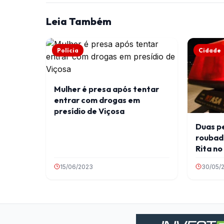
Leia Também
Polícia
Cidade
Mulher é presa após tentar
entrar com drogas em
presídio de Viçosa
Duas p
roubad
Rita no
15/06/2023
30/05/