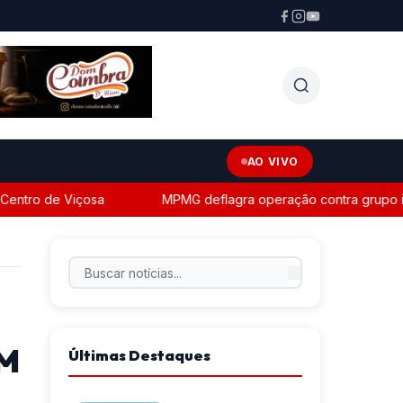
AO VIVO
ntro de Viçosa
MPMG deflagra operação contra grupo inves
EM
Últimas Destaques