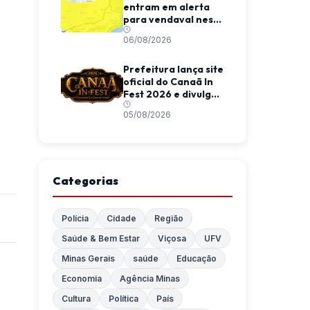
entram em alerta
para vendaval nesta
quinta-feira
06/08/2026
Prefeitura lança site
oficial do Canaã In
Fest 2026 e divulga
programação do
05/08/2026
evento
Categorias
Polícia
Cidade
Região
Saúde & Bem Estar
Viçosa
UFV
Minas Gerais
saúde
Educação
Economia
Agência Minas
Cultura
Política
País