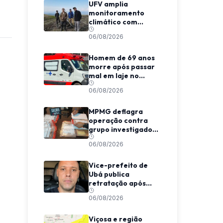
UFV amplia
monitoramento
climático com
expedição em
06/08/2026
região vulcânica da
Rússia
Homem de 69 anos
morre após passar
mal em laje no
Centro de Viçosa
06/08/2026
MPMG deflagra
operação contra
grupo investigado
por fraudes
06/08/2026
eletrônicas de R$
14,5 milhões em Juiz
de Fora
Vice-prefeito de
Ubá publica
retratação após
decisão judicial por
06/08/2026
ofensas a jornalista
Viçosa e região