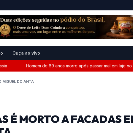
to
Ouça ao vivo
a
Homem de 69 anos morre após passar mal em laje no Ce
O MIGUEL DO ANTA
S É MORTO A FACADAS 
TA