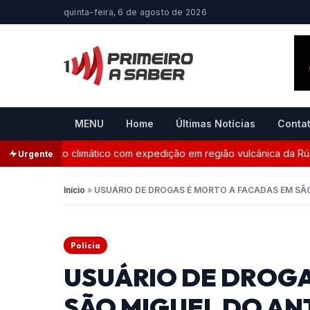
quinta-feira, 6 de agosto de 2026
MENU
Home
Últimas Notícias
Conta
nitoramento climático com expedição em região vulcânica da Rússi
Urgente
Início
»
USUÁRIO DE DROGAS É MORTO A FACADAS EM SÃ
Polícia
USUÁRIO DE DROGA
SÃO MIGUEL DO AN