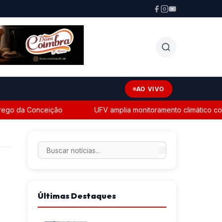
AO VIVO
 da Conceição
UFV amplia monitoramento climático com ex
Últimas Destaques