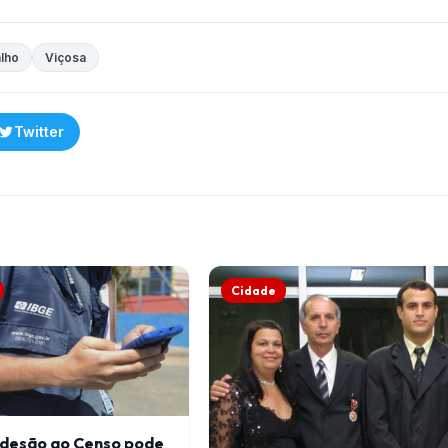
lho
Viçosa
Twitter
Cidade
adesão ao Censo pode