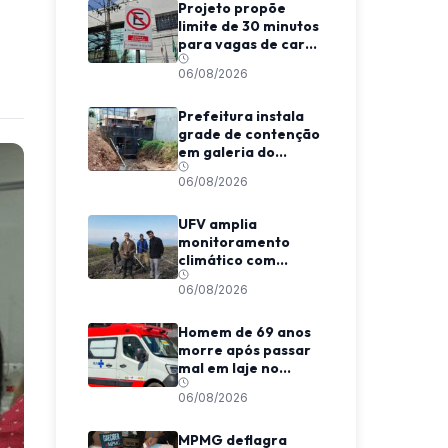
Projeto propõe
limite de 30 minutos
para vagas de carga
e descarga em
06/08/2026
Viçosa
Prefeitura instala
grade de contenção
em galeria do
Córrego da
06/08/2026
Conceição
UFV amplia
monitoramento
climático com
expedição em
06/08/2026
região vulcânica da
Rússia
Homem de 69 anos
morre após passar
mal em laje no
Centro de Viçosa
06/08/2026
MPMG deflagra