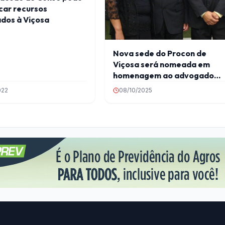
car recursos
dos à Viçosa
Nova sede do Procon de
Viçosa será nomeada em
homenagem ao advogado
Vicente César Sant’Anna
022
08/10/2025