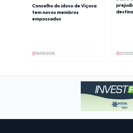
prejudi
Conselho do idoso de Viçosa
destina
tem novos membros
empossados
19/05/2025
21/12/2