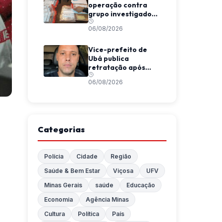
operação contra
grupo investigado
por fraudes
06/08/2026
eletrônicas de R$
14,5 milhões em Juiz
de Fora
Vice-prefeito de
Ubá publica
retratação após
decisão judicial por
06/08/2026
ofensas a jornalista
Categorias
Polícia
Cidade
Região
Saúde & Bem Estar
Viçosa
UFV
Minas Gerais
saúde
Educação
Economia
Agência Minas
Cultura
Política
País