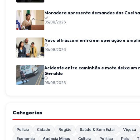
Moradora apresenta demandas das Coelhas
05/08/2026
Novo ultrassom entra em operação e ampli
05/08/2026
Acidente entre caminhão e moto deixa um 
Geraldo
05/08/2026
Categorias
Polícia
Cidade
Região
Saúde & Bem Estar
Viçosa
Economia
Agência Minas
Cultura
Política
País
T