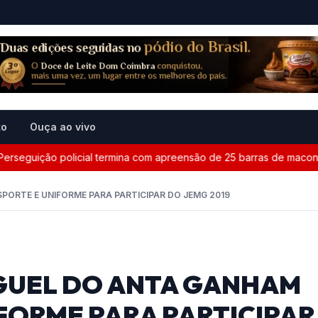
to
Ouça ao vivo
uição policial termina com apreensão de 25 barras de maconha ent
ORTE E UNIFORME PARA PARTICIPAR DO JEMG 2019
IGUEL DO ANTA GANHAM
FORME PARA PARTICIPAR