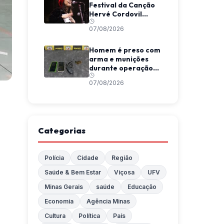
Festival da Canção
Hervé Cordovil
neste fim de semana
07/08/2026
Homem é preso com
arma e munições
durante operação
da Polícia Militar em
07/08/2026
Araponga
Categorias
Polícia
Cidade
Região
Saúde & Bem Estar
Viçosa
UFV
Minas Gerais
saúde
Educação
Economia
Agência Minas
Cultura
Política
País