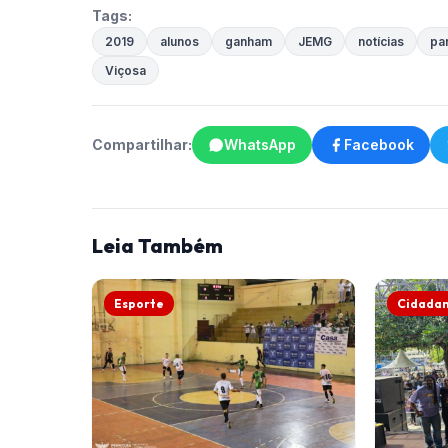
Tags:
2019
alunos
ganham
JEMG
notícias
par
Viçosa
Compartilhar:
WhatsApp
Facebook
Leia Também
Esporte
Cidadan