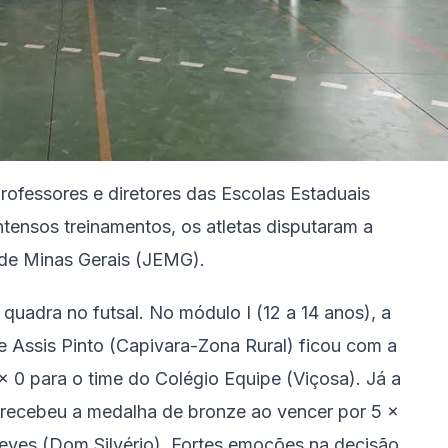
professores e diretores das Escolas Estaduais
ntensos treinamentos, os atletas disputaram a
de Minas Gerais (JEMG).
quadra no futsal. No módulo I (12 a 14 anos), a
e Assis Pinto (Capivara-Zona Rural) ficou com a
 x 0 para o time do Colégio Equipe (Viçosa). Já a
 recebeu a medalha de bronze ao vencer por 5 x
eves (Dom Silvério). Fortes emoções na decisão