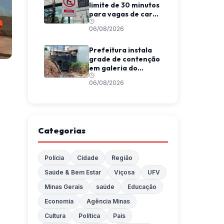
limite de 30 minutos
para vagas de carga
e descarga em
06/08/2026
Viçosa
Prefeitura instala
grade de contenção
em galeria do
Córrego da
06/08/2026
Conceição
Categorias
Polícia
Cidade
Região
Saúde & Bem Estar
Viçosa
UFV
Minas Gerais
saúde
Educação
Economia
Agência Minas
Cultura
Política
País