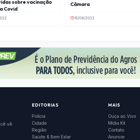
vidas sobre vacinação
Câmara
a Covid
2022
15/09/2022
EDITORIAS
MAIS
Polícia
Ouça ao Vivo
Cidade
Mídia Kit
ocê vê
Região
Contato
Saúde & Bem Estar
Anuncie