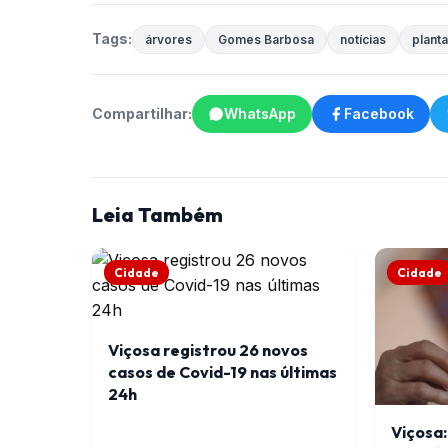
Tags:
árvores
Gomes Barbosa
notícias
plant
Compartilhar:
WhatsApp
Facebook
Leia Também
Cidade
Cidade
Viçosa registrou 26 novos
casos de Covid-19 nas últimas
24h
Viçosa: