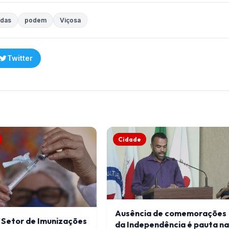
adas
podem
Viçosa
Twitter
Cidade
Ausência de comemorações
 Setor de Imunizações
da Independência é pauta n