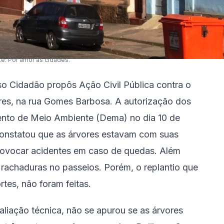
te: Por amor às cidades.
rso Cidadão propôs Ação Civil Pública contra o
res, na rua Gomes Barbosa. A autorização dos
mento de Meio Ambiente (Dema) no dia 10 de
 constatou que as árvores estavam com suas
rovocar acidentes em caso de quedas. Além
rachaduras no passeios. Porém, o replantio que
tes, não foram feitas.
aliação técnica, não se apurou se as árvores