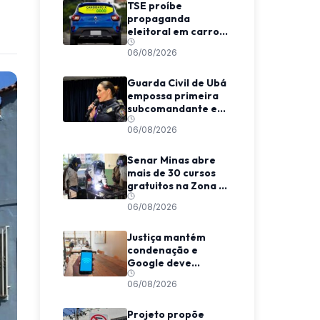
TSE proíbe
propaganda
eleitoral em carros
de aplicativo
06/08/2026
durante transporte
de passageiros
Guarda Civil de Ubá
empossa primeira
subcomandante e
cria estrutura
06/08/2026
voltada à proteção
das mulheres
Senar Minas abre
mais de 30 cursos
gratuitos na Zona da
Mata e Caparaó
06/08/2026
Justiça mantém
condenação e
Google deve
indenizar usuário
06/08/2026
por invasão de e-
mail em MG
Projeto propõe