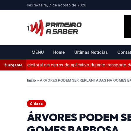
sexta-feira, 7 de agosto de 2026
MENU
Home
Últimas Notícias
Conta
aganda eleitoral em carros de aplicativo durante transporte de pa
Urgente
Início
»
ÁRVORES PODEM SER REPLANTADAS NA GOMES 
Cidade
ÁRVORES PODEM S
GOMES BARBOSA