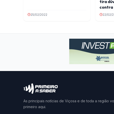
tira dú
contra 
25/02/2022
22/02/
As principais notícias de Viçosa e de toda a região v
primeiro aqui.