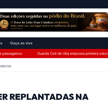
to
Ouça ao vivo
ssageiros
Guarda Civil de Ubá empossa primeira subcomand
BARBOSA
ER REPLANTADAS NA