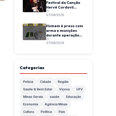
Festival da Canção
Hervé Cordovil
neste fim de semana
07/08/2026
Homem é preso com
arma e munições
durante operação
da Polícia Militar em
07/08/2026
Araponga
Categorias
Polícia
Cidade
Região
Saúde & Bem Estar
Viçosa
UFV
Minas Gerais
saúde
Educação
Economia
Agência Minas
Cultura
Política
País