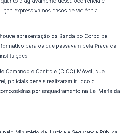
r quanto o agravamento dessa ocorrência é
ção expressiva nos casos de violência
m houve apresentação da Banda do Corpo de
 informativo para os que passavam pela Praça da
nstituições.
 de Comando e Controle (CICC) Móvel, que
, policiais penais realizaram in loco o
ornozeleiras por enquadramento na Lei Maria da
pelo Ministério da Justiça e Segurança Pública