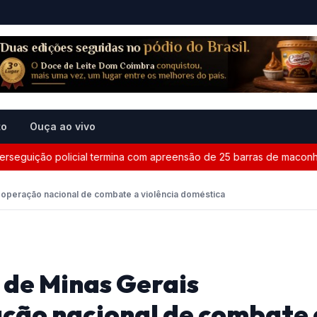
to
Ouça ao vivo
uição policial termina com apreensão de 25 barras de maconha en
 operação nacional de combate a violência doméstica
 de Minas Gerais
ção nacional de combate 