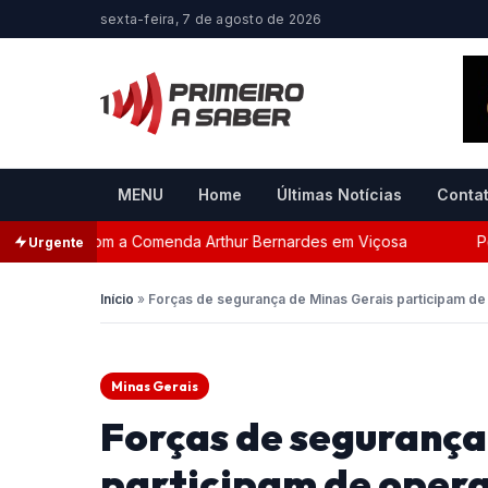
sexta-feira, 7 de agosto de 2026
MENU
Home
Últimas Notícias
Conta
eada com a Comenda Arthur Bernardes em Viçosa
Perseg
Urgente
Início
»
Forças de segurança de Minas Gerais participam de
Minas Gerais
Forças de segurança
participam de opera