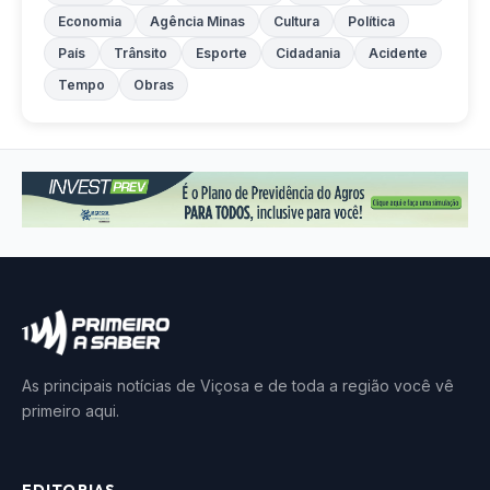
Economia
Agência Minas
Cultura
Política
País
Trânsito
Esporte
Cidadania
Acidente
Tempo
Obras
As principais notícias de Viçosa e de toda a região você vê
primeiro aqui.