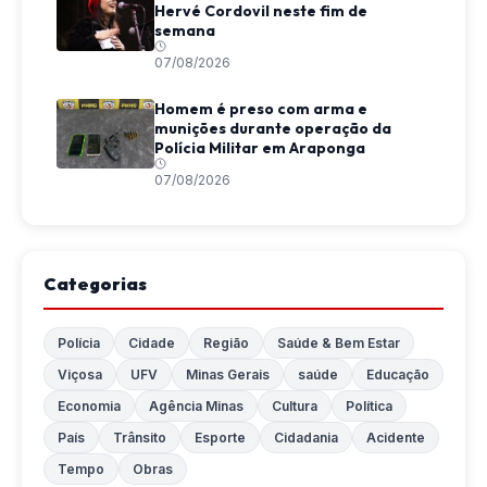
Hervé Cordovil neste fim de
semana
07/08/2026
Homem é preso com arma e
munições durante operação da
Polícia Militar em Araponga
07/08/2026
Categorias
Polícia
Cidade
Região
Saúde & Bem Estar
Viçosa
UFV
Minas Gerais
saúde
Educação
Economia
Agência Minas
Cultura
Política
País
Trânsito
Esporte
Cidadania
Acidente
Tempo
Obras