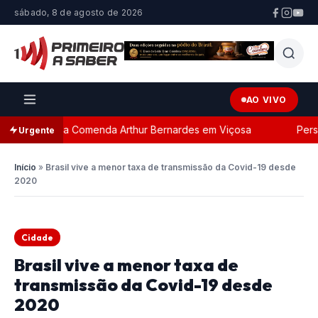
sábado, 8 de agosto de 2026
AO VIVO
da com a Comenda Arthur Bernardes em Viçosa
Persegui
Urgente
Início
»
Brasil vive a menor taxa de transmissão da Covid-19 desde
2020
Cidade
Brasil vive a menor taxa de
transmissão da Covid-19 desde
2020