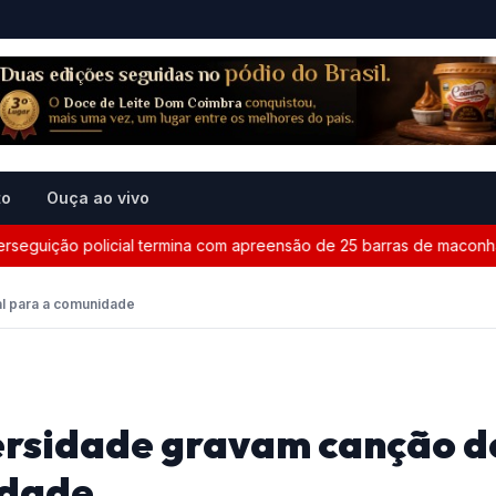
to
Ouça ao vivo
ição policial termina com apreensão de 25 barras de maconha ent
al para a comunidade
ersidade gravam canção d
idade