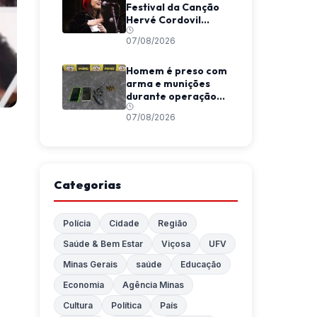
Festival da Canção
Hervé Cordovil
neste fim de semana
07/08/2026
Homem é preso com
arma e munições
durante operação
da Polícia Militar em
07/08/2026
Araponga
Categorias
Polícia
Cidade
Região
Saúde & Bem Estar
Viçosa
UFV
Minas Gerais
saúde
Educação
Economia
Agência Minas
Cultura
Política
País