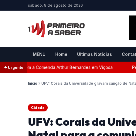
sábado, 8 de agosto de 2026
MENU
Home
Últimas Notícias
Conta
ada com a Comenda Arthur Bernardes em Viçosa
Persegu
Urgente
Início
»
UFV: Corais da Universidade gravam canção de Nat
Cidade
UFV: Corais da Univ
Natal para a comun