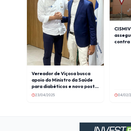
CISMIV
assegu
contra 
Vereador de Viçosa busca
apoio do Ministro da Saúde
para diabéticos e novo posto
de saúde
23/04/2025
04/02/