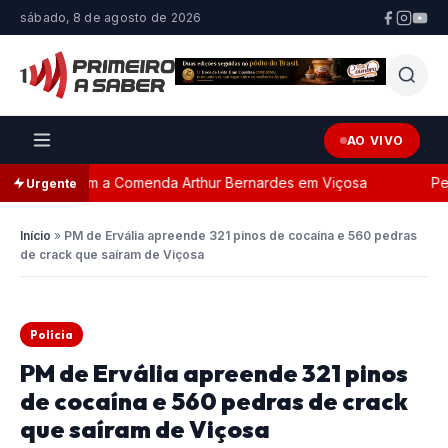
sábado, 8 de agosto de 2026
AO VIVO
geada com a Comenda Arthur Bernardes em Viçosa
Perse
Urgente
Início
»
PM de Ervália apreende 321 pinos de cocaína e 560 pedras
de crack que saíram de Viçosa
Polícia
PM de Ervália apreende 321 pinos
de cocaína e 560 pedras de crack
que saíram de Viçosa