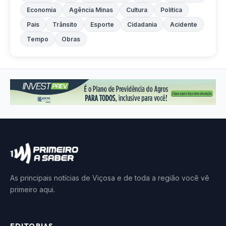
Economia
Agência Minas
Cultura
Política
País
Trânsito
Esporte
Cidadania
Acidente
Tempo
Obras
As principais notícias de Viçosa e de toda a região você vê
primeiro aqui.