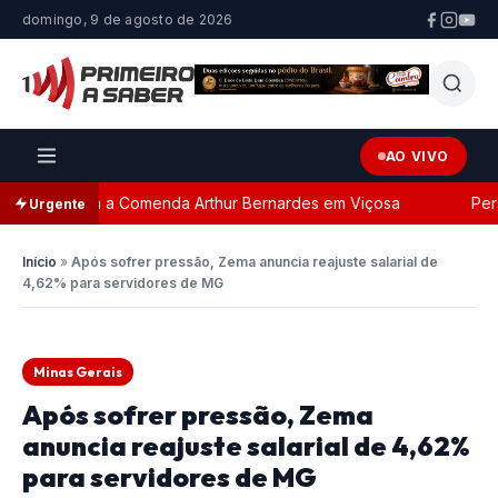
domingo, 9 de agosto de 2026
AO VIVO
eada com a Comenda Arthur Bernardes em Viçosa
Perseg
Urgente
Início
»
Após sofrer pressão, Zema anuncia reajuste salarial de
4,62% para servidores de MG
Minas Gerais
Após sofrer pressão, Zema
anuncia reajuste salarial de 4,62%
para servidores de MG