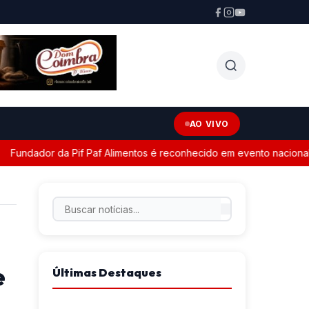
AO VIVO
dador da Pif Paf Alimentos é reconhecido em evento nacional em 
e
Últimas Destaques