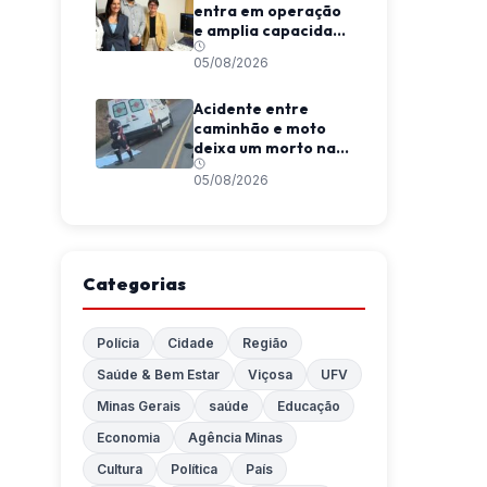
entra em operação
e amplia capacidade
diagnóstica em
05/08/2026
Viçosa
Acidente entre
caminhão e moto
deixa um morto na
MGC-120, entre
05/08/2026
Coimbra e São
Geraldo
Categorias
Polícia
Cidade
Região
Saúde & Bem Estar
Viçosa
UFV
Minas Gerais
saúde
Educação
Economia
Agência Minas
Cultura
Política
País