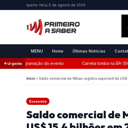
quarta-feira, 5 de agosto de 2026
MENU
Home
Últimas Notícias
Conta
ivulga programação do evento
Carreta tomba na BR-356 entr
Urgente
Início
»
Saldo comercial de Minas registra superávit de US$
Economia
Saldo comercial de M
US$ 15,4 bilhões em