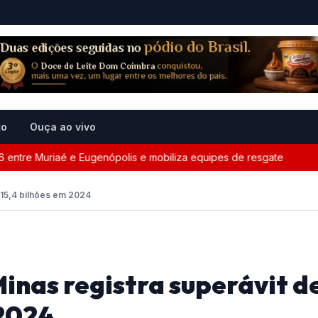
to
Ouça ao vivo
e Muriaé e Eugenópolis e mobiliza equipes de resgate
Fun
 15,4 bilhões em 2024
inas registra superávit d
 2024