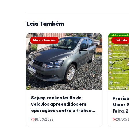
Leia Também
Minas Gerais
Cidade
Sejusp realiza leilão de
Previs
veículos apreendidos em
Minas G
operações contra o tráfico
feira, 
de drogas
18/03/2022
28/06/