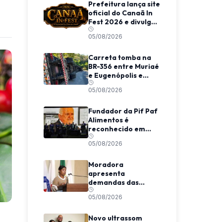
Prefeitura lança site
oficial do Canaã In
Fest 2026 e divulga
programação do
05/08/2026
evento
Carreta tomba na
BR-356 entre Muriaé
e Eugenópolis e
mobiliza equipes de
05/08/2026
resgate
Fundador da Pif Paf
Alimentos é
reconhecido em
evento nacional em
05/08/2026
São Paulo
Moradora
apresenta
demandas das
Coelhas em Tribuna
05/08/2026
Livre na Câmara de
Viçosa
Novo ultrassom