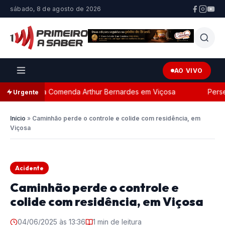
sábado, 8 de agosto de 2026
AO VIVO
 com a Comenda Arthur Bernardes em Viçosa
Perseguiçã
Urgente
Início
»
Caminhão perde o controle e colide com residência, em
Viçosa
Acidente
Caminhão perde o controle e
colide com residência, em Viçosa
04/06/2025 às 13:36
1 min de leitura