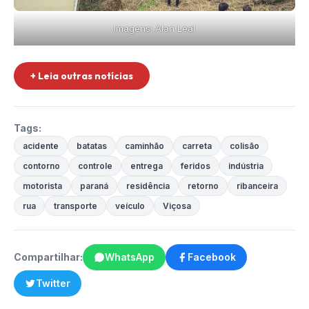
Imagens: Alan Leal
+ Leia outras notícias
Tags:
acidente
batatas
caminhão
carreta
colisão
contorno
controle
entrega
feridos
indústria
motorista
paraná
residência
retorno
ribanceira
rua
transporte
veículo
Viçosa
Compartilhar:
WhatsApp
Facebook
Twitter