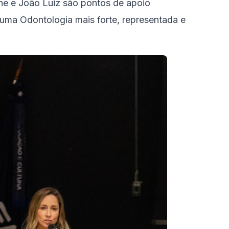
ane e João Luiz são pontos de apoio
 uma Odontologia mais forte, representada e