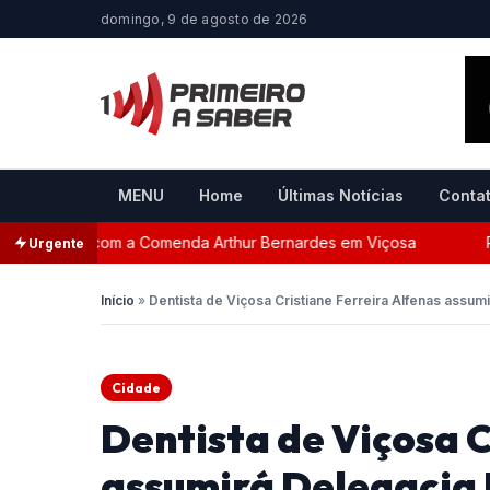
domingo, 9 de agosto de 2026
MENU
Home
Últimas Notícias
Conta
ada com a Comenda Arthur Bernardes em Viçosa
Persegui
Urgente
Início
»
Dentista de Viçosa Cristiane Ferreira Alfenas ass
Cidade
Dentista de Viçosa C
assumirá Delegacia