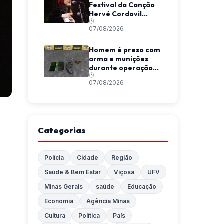
Festival da Canção
Hervé Cordovil
neste fim de semana
07/08/2026
Homem é preso com
arma e munições
durante operação
da Polícia Militar em
07/08/2026
Araponga
Categorias
Polícia
Cidade
Região
Saúde & Bem Estar
Viçosa
UFV
Minas Gerais
saúde
Educação
Economia
Agência Minas
Cultura
Política
País