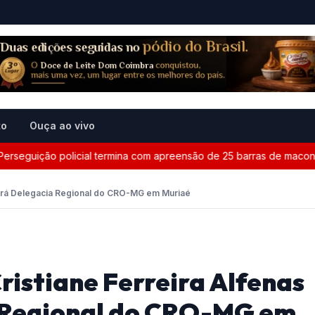
to
Ouça ao vivo
ção policial termina com apreensão de 25 barras de maconha entr
umirá Delegacia Regional do CRO-MG em Muriaé
ristiane Ferreira Alfenas
 Regional do CRO-MG em