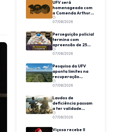
UFV será
homenageada com
a Comenda Arthur
Bernardes em
07/08/2026
Viçosa
Perseguição policial
termina com
apreensão de 25
barras de maconha
07/08/2026
entre Viçosa e
Coimbra
Pesquisa da UFV
aponta limites na
recuperação
climática de
07/08/2026
florestas
secundárias na
Amazônia
Laudos de
deficiência passam
a ter validade
indeterminada em
07/08/2026
Minas Gerais
Viçosa recebe II