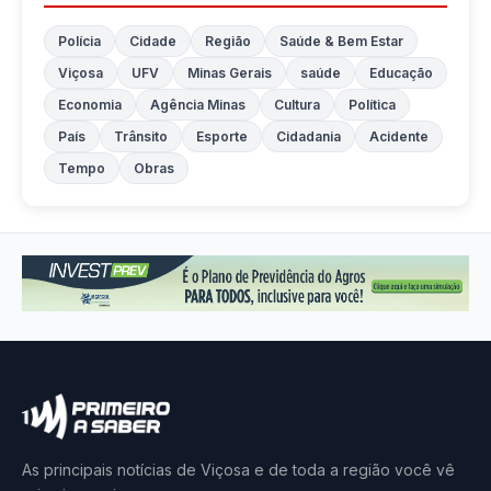
Polícia
Cidade
Região
Saúde & Bem Estar
Viçosa
UFV
Minas Gerais
saúde
Educação
Economia
Agência Minas
Cultura
Política
País
Trânsito
Esporte
Cidadania
Acidente
Tempo
Obras
As principais notícias de Viçosa e de toda a região você vê