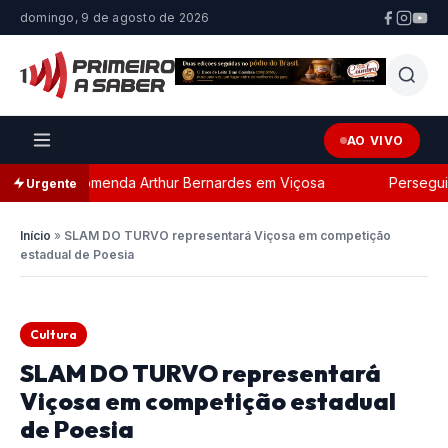
domingo, 9 de agosto de 2026
AO VIVO
om a Comenda Arthur Bernardes em Viçosa
Perseguição p
Urgente
Início
»
SLAM DO TURVO representará Viçosa em competição
estadual de Poesia
Cultura
SLAM DO TURVO representará
Viçosa em competição estadual
de Poesia