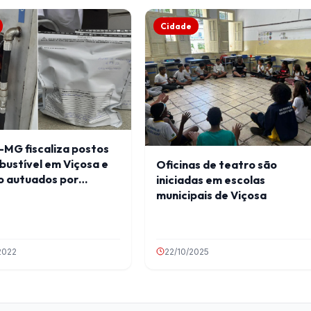
Cidade
-MG fiscaliza postos
bustível em Viçosa e
Oficinas de teatro são
o autuados por
iniciadas em escolas
ões
municipais de Viçosa
2022
22/10/2025