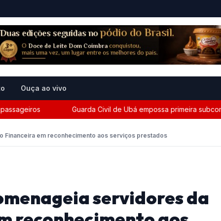
to
Ouça ao vivo
geiros
Guarda Civil de Ubá empossa primeira subcomandant
o Financeira em reconhecimento aos serviços prestados
omenageia servidores da
em reconhecimento aos