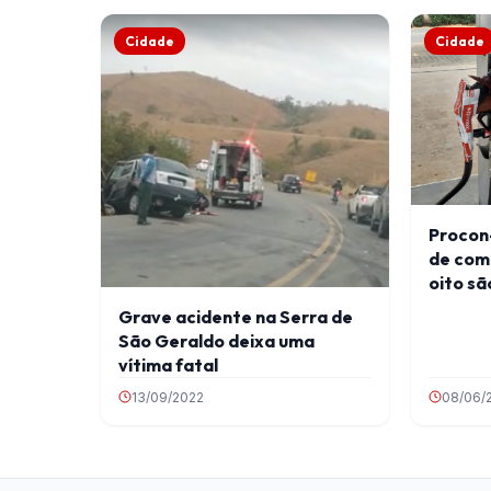
Cidade
Cidade
Procon
de com
oito sã
infraç
Grave acidente na Serra de
São Geraldo deixa uma
vítima fatal
13/09/2022
08/06/