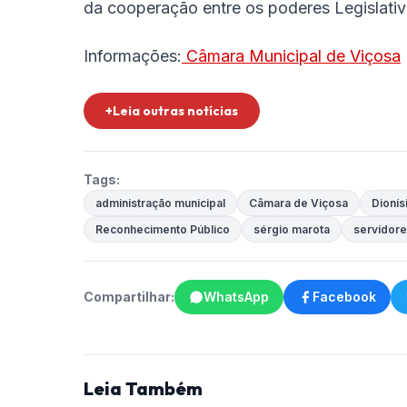
da cooperação entre os poderes Legislativ
Informações:
Câmara Municipal de Viçosa
+Leia outras notícias
Tags:
administração municipal
Câmara de Viçosa
Dionís
Reconhecimento Público
sérgio marota
servidore
Compartilhar:
WhatsApp
Facebook
Leia Também