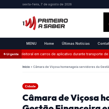
sexta-feira, 7 de agosto de 2026
MENU
Home
Últimas Notícias
Conta
anda eleitoral em carros de aplicativo durante transporte de passa
Urgente
Início
»
Câmara de Viçosa homenageia servidores da Gestã
Cidade
Câmara de Viçosa h
Gestão Financeira 