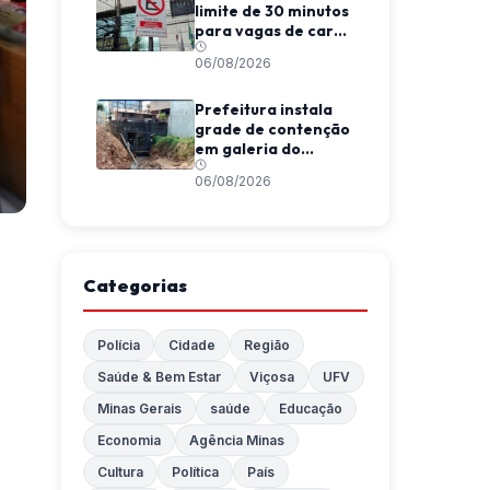
limite de 30 minutos
para vagas de carga
e descarga em
06/08/2026
Viçosa
Prefeitura instala
grade de contenção
em galeria do
Córrego da
06/08/2026
Conceição
Categorias
Polícia
Cidade
Região
Saúde & Bem Estar
Viçosa
UFV
Minas Gerais
saúde
Educação
Economia
Agência Minas
Cultura
Política
País