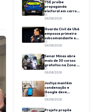
TSE proíbe
propaganda
eleitoral em carros
de aplicativo
06/08/2026
durante transporte
de passageiros
Guarda Civil de Ubá
empossa primeira
subcomandante e
cria estrutura
06/08/2026
voltada à proteção
das mulheres
Senar Minas abre
mais de 30 cursos
gratuitos na Zona da
Mata e Caparaó
06/08/2026
Justiça mantém
condenação e
Google deve
indenizar usuário
06/08/2026
por invasão de e-
mail em MG
Projeto propõe