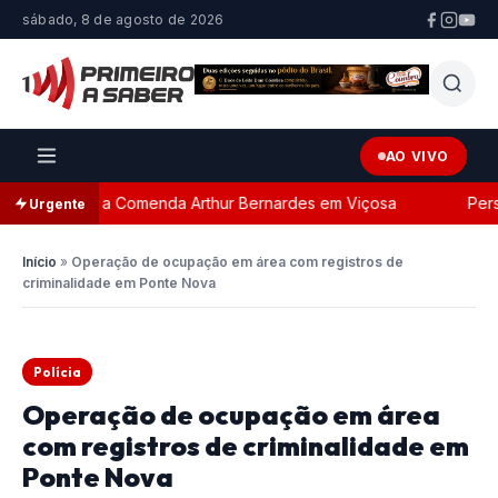
sábado, 8 de agosto de 2026
AO VIVO
da com a Comenda Arthur Bernardes em Viçosa
Persegui
Urgente
Início
»
Operação de ocupação em área com registros de
criminalidade em Ponte Nova
Polícia
Operação de ocupação em área
com registros de criminalidade em
Ponte Nova