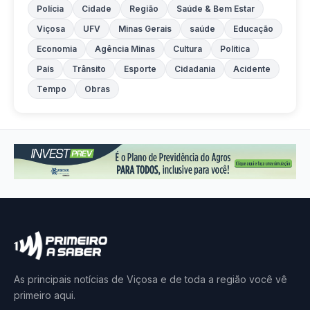
Polícia
Cidade
Região
Saúde & Bem Estar
Viçosa
UFV
Minas Gerais
saúde
Educação
Economia
Agência Minas
Cultura
Política
País
Trânsito
Esporte
Cidadania
Acidente
Tempo
Obras
As principais notícias de Viçosa e de toda a região você vê
primeiro aqui.