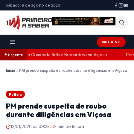
sábado, 8 de agosto de 2026
AO VIVO
ada com a Comenda Arthur Bernardes em Viçosa
Persegu
Urgente
Início
»
PM prende suspeita de roubo durante diligências em Viçosa
Polícia
PM prende suspeita de roubo
durante diligências em Viçosa
12/01/2026 às 09:23
2 min de leitura