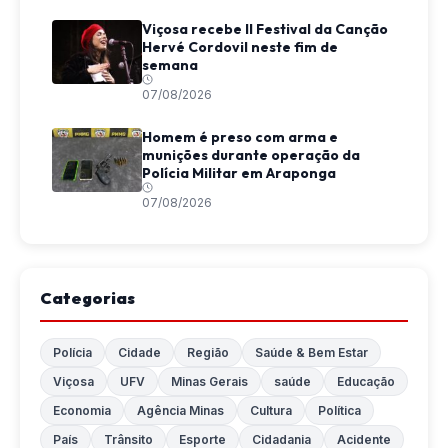
Viçosa recebe II Festival da Canção
Hervé Cordovil neste fim de
semana
07/08/2026
Homem é preso com arma e
munições durante operação da
Polícia Militar em Araponga
07/08/2026
Categorias
Polícia
Cidade
Região
Saúde & Bem Estar
Viçosa
UFV
Minas Gerais
saúde
Educação
Economia
Agência Minas
Cultura
Política
País
Trânsito
Esporte
Cidadania
Acidente