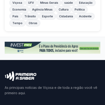
Viçosa
UFV
Minas Gerais
saúde
Educação
Economia
Agência Minas
Cultura
Política
País
Trânsito
Esporte
Cidadania
Acidente
Tempo
Obras
As principais notícias de Viçosa e de toda a região você vê
primeiro aqui.