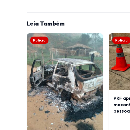
Leia Também
Polícia
Polícia
PRF ap
maconh
pessoas
Fora