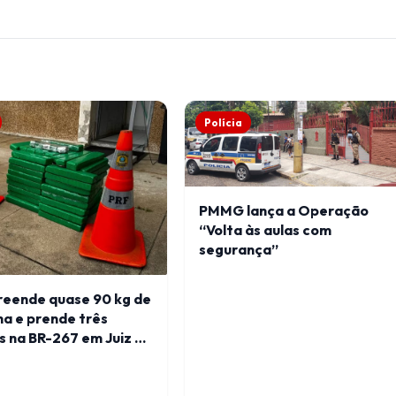
Polícia
PMMG lança a Operação
“Volta às aulas com
segurança”
reende quase 90 kg de
a e prende três
 na BR-267 em Juiz de