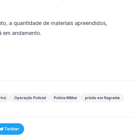
nto, a quantidade de materiais apreendidos,
tá em andamento.
ricó
Operação Policial
Polícia Militar
prisão em flagrante
Twitter