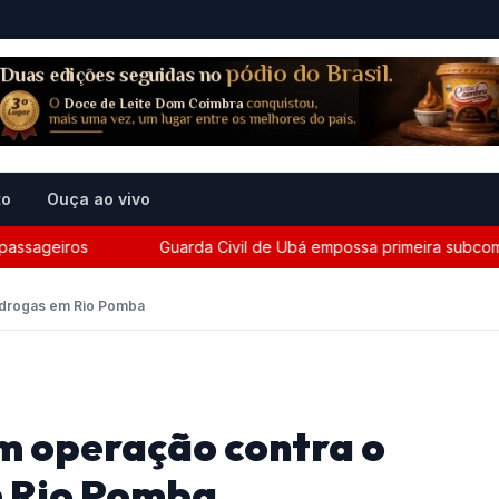
to
Ouça ao vivo
geiros
Guarda Civil de Ubá empossa primeira subcomandant
e drogas em Rio Pomba
m operação contra o
m Rio Pomba