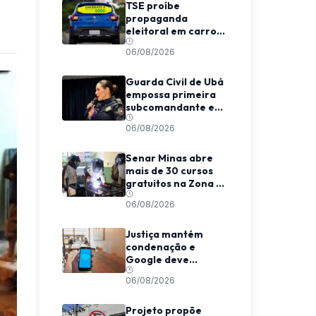
TSE proíbe
propaganda
eleitoral em carros
de aplicativo
06/08/2026
durante transporte
de passageiros
Guarda Civil de Ubá
empossa primeira
subcomandante e
cria estrutura
06/08/2026
voltada à proteção
das mulheres
Senar Minas abre
mais de 30 cursos
gratuitos na Zona da
Mata e Caparaó
06/08/2026
Justiça mantém
condenação e
Google deve
indenizar usuário
06/08/2026
por invasão de e-
mail em MG
Projeto propõe