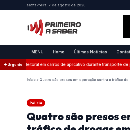
sexta-feira, 7 de agosto de 2026
MENU
Home
Últimas Notícias
Conta
nda eleitoral em carros de aplicativo durante transporte de passa
Urgente
Início
»
Quatro são presos em operação contra o tráfico d
Polícia
Quatro são presos e
tráfico de drogas e