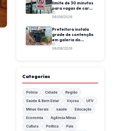
limite de 30 minutos
para vagas de carga
e descarga em
06/08/2026
Viçosa
Prefeitura instala
grade de contenção
em galeria do
Córrego da
06/08/2026
Conceição
Categorias
Polícia
Cidade
Região
Saúde & Bem Estar
Viçosa
UFV
Minas Gerais
saúde
Educação
Economia
Agência Minas
Cultura
Política
País