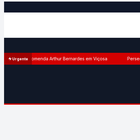
 com a Comenda Arthur Bernardes em Viçosa
Perseguiçã
Urgente