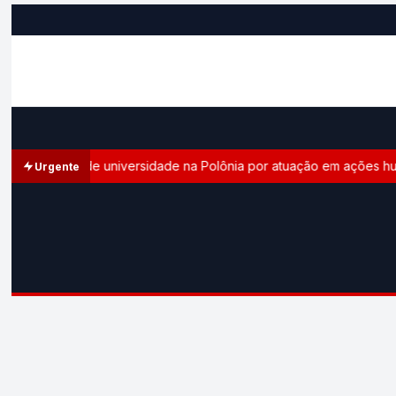
medalha de universidade na Polônia por atuação em ações humanit
Urgente