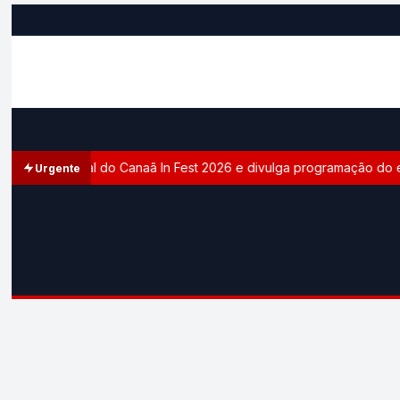
ça site oficial do Canaã In Fest 2026 e divulga programação do even
Urgente