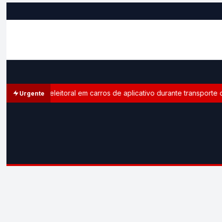
paganda eleitoral em carros de aplicativo durante transporte de p
Urgente