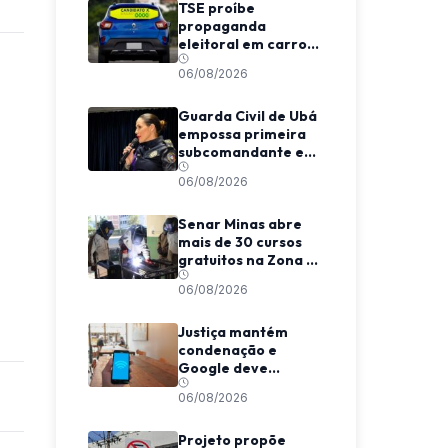
TSE proíbe
propaganda
eleitoral em carros
de aplicativo
06/08/2026
durante transporte
de passageiros
Guarda Civil de Ubá
empossa primeira
subcomandante e
cria estrutura
06/08/2026
voltada à proteção
das mulheres
Senar Minas abre
mais de 30 cursos
gratuitos na Zona da
Mata e Caparaó
06/08/2026
Justiça mantém
condenação e
Google deve
indenizar usuário
06/08/2026
por invasão de e-
mail em MG
Projeto propõe