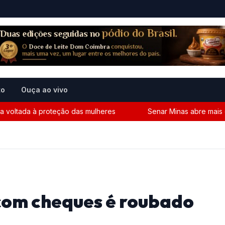
to
Ouça ao vivo
voltada à proteção das mulheres
Senar Minas abre mais de
com cheques é roubado