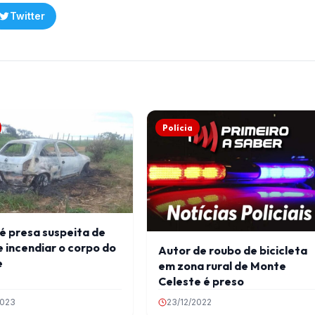
Twitter
Polícia
é presa suspeita de
 incendiar o corpo do
Autor de roubo de bicicleta
e
em zona rural de Monte
Celeste é preso
2023
23/12/2022