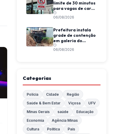
limite de 30 minutos
para vagas de carga
e descarga em
06/08/2026
Viçosa
Prefeitura instala
grade de contenção
em galeria do
Córrego da
06/08/2026
Conceição
Categorias
Polícia
Cidade
Região
Saúde & Bem Estar
Viçosa
UFV
Minas Gerais
saúde
Educação
Economia
Agência Minas
Cultura
Política
País