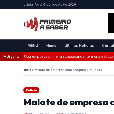
quinta-feira, 6 de agosto de 2026
MENU
Home
Últimas Notícias
Conta
da Civil de Ubá empossa primeira subcomandante e cria estrutura 
Urgente
Início
»
Malote de empresa com cheques é roubado
Polícia
Malote de empresa 