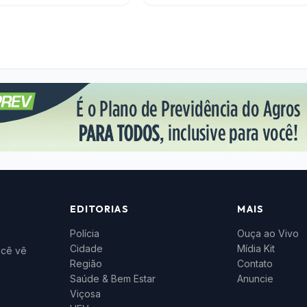
EDITORIAS
MAIS
Polícia
Ouça ao Vivo
Cidade
Mídia Kit
ocê vê
Região
Contato
Saúde & Bem Estar
Anuncie
Viçosa