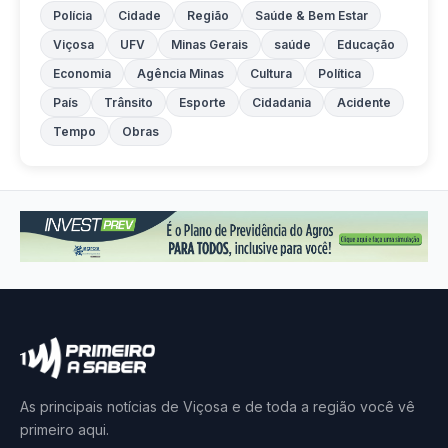
Polícia
Cidade
Região
Saúde & Bem Estar
Viçosa
UFV
Minas Gerais
saúde
Educação
Economia
Agência Minas
Cultura
Política
País
Trânsito
Esporte
Cidadania
Acidente
Tempo
Obras
As principais notícias de Viçosa e de toda a região você vê
primeiro aqui.