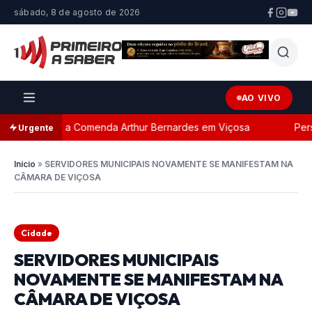
sábado, 8 de agosto de 2026
AO VIVO
eada com a Comenda Arthur Bernardes em Viçosa
Persegu
Urgente
Início
»
SERVIDORES MUNICIPAIS NOVAMENTE SE MANIFESTAM NA
CÂMARA DE VIÇOSA
Cidade
SERVIDORES MUNICIPAIS
NOVAMENTE SE MANIFESTAM NA
CÂMARA DE VIÇOSA