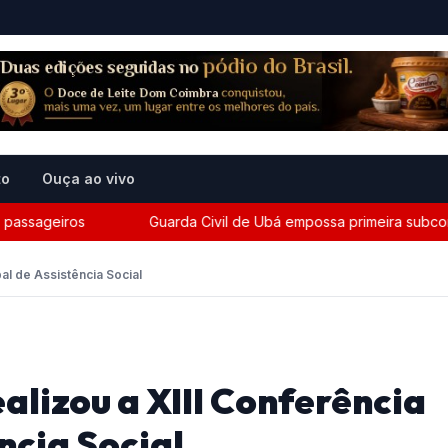
to
Ouça ao vivo
sageiros
Guarda Civil de Ubá empossa primeira subcomanda
pal de Assistência Social
ealizou a XIII Conferência
ncia Social