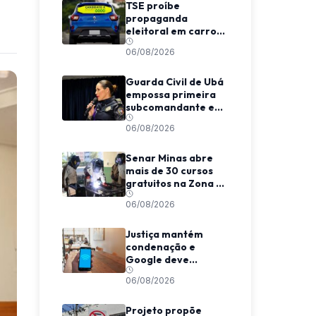
TSE proíbe
propaganda
eleitoral em carros
de aplicativo
06/08/2026
durante transporte
de passageiros
Guarda Civil de Ubá
empossa primeira
subcomandante e
cria estrutura
06/08/2026
voltada à proteção
das mulheres
Senar Minas abre
mais de 30 cursos
gratuitos na Zona da
Mata e Caparaó
06/08/2026
Justiça mantém
condenação e
Google deve
indenizar usuário
06/08/2026
por invasão de e-
mail em MG
Projeto propõe