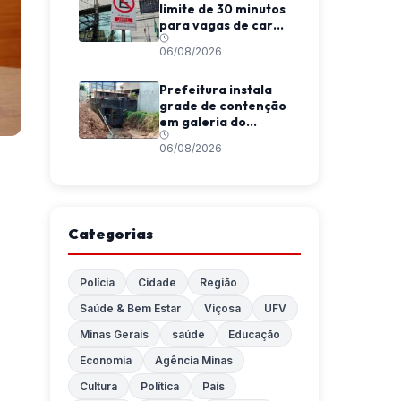
limite de 30 minutos
para vagas de carga
e descarga em
06/08/2026
Viçosa
Prefeitura instala
grade de contenção
em galeria do
Córrego da
06/08/2026
Conceição
Categorias
Polícia
Cidade
Região
Saúde & Bem Estar
Viçosa
UFV
Minas Gerais
saúde
Educação
Economia
Agência Minas
Cultura
Política
País