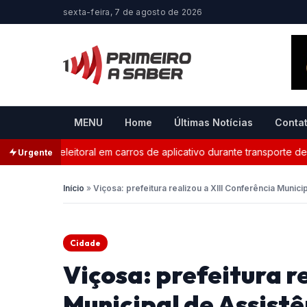
sexta-feira, 7 de agosto de 2026
MENU
Home
Últimas Notícias
Conta
ganda eleitoral em carros de aplicativo durante transporte de pas
Urgente
Início
»
Viçosa: prefeitura realizou a XIII Conferência Munici
Cidade
Viçosa: prefeitura r
Municipal de Assistê