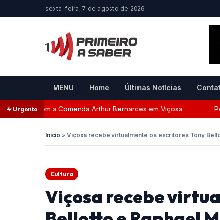
sexta-feira, 7 de agosto de 2026
MENU
Home
Últimas Notícias
Conta
da com a Comenda Arthur Bernardes em Viçosa
Persegui
Urgente
Início
»
Viçosa recebe virtualmente os escritores Tony Bell
Cultura
Viçosa recebe virtua
Bellotto e Raphael 