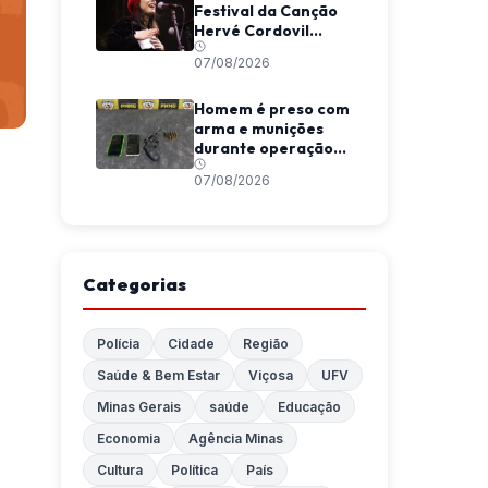
Festival da Canção
Hervé Cordovil
neste fim de semana
07/08/2026
Homem é preso com
arma e munições
durante operação
da Polícia Militar em
07/08/2026
Araponga
Categorias
Polícia
Cidade
Região
Saúde & Bem Estar
Viçosa
UFV
Minas Gerais
saúde
Educação
Economia
Agência Minas
Cultura
Política
País