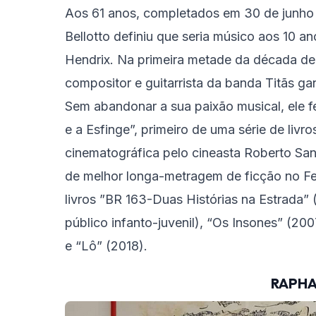
Aos 61 anos, completados em 30 de junho d
Bellotto definiu que seria músico aos 10 a
Hendrix. Na primeira metade da década de 
compositor e guitarrista da banda Titãs g
Sem abandonar a sua paixão musical, ele fez
e a Esfinge”, primeiro de uma série de liv
cinematográfica pelo cineasta Roberto San
de melhor longa-metragem de ficção no Fes
livros ”BR 163-Duas Histórias na Estrada” (
público infanto-juvenil), “Os Insones” (2
e “Lô” (2018).
RAPHA