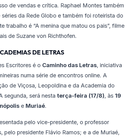
esso de vendas e crítica. Raphael Montes também
 séries da Rede Globo e também foi roteirista do
te trabalho é “A menina que matou os pais”, filme
pais de Suzane von Richthofen.
CADEMIAS DE LETRAS
s Escritores é o
Caminho das Letras
, iniciativa
ineiras numa série de encontros online. A
pação de Viçosa, Leopoldina e da Academia do
A segunda, será nesta
terça-feira
(17/8)
, às
19
inópolis
e
Muriaé
.
sentada pelo vice-presidente, o professor
, pelo presidente Flávio Ramos; e a de Muriaé,