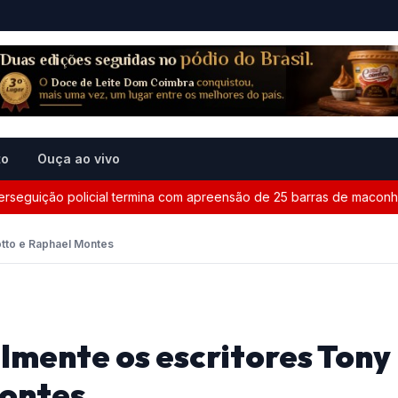
to
Ouça ao vivo
ção policial termina com apreensão de 25 barras de maconha entre
otto e Raphael Montes
lmente os escritores Tony
Montes