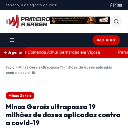
sábado, 8 de agosto de 2026
AO VIVO
da com a Comenda Arthur Bernardes em Viçosa
Perseguiç
Urgente
Início
»
Minas Gerais ultrapassa 19 milhões de doses aplicadas
contra a covid-19
Minas Gerais
Minas Gerais ultrapassa 19
milhões de doses aplicadas contra
a covid-19