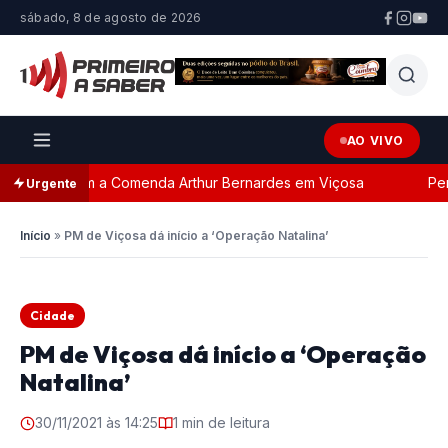
sábado, 8 de agosto de 2026
AO VIVO
eada com a Comenda Arthur Bernardes em Viçosa
Perseg
Urgente
Início
»
PM de Viçosa dá início a ‘Operação Natalina’
Cidade
PM de Viçosa dá início a ‘Operação
Natalina’
30/11/2021 às 14:25
1 min de leitura