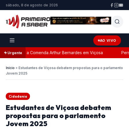
sábado, 8 de agosto de 2026
AO VIVO
ada com a Comenda Arthur Bernardes em Viçosa
Persegu
Urgente
Início
»
Estudantes de Viçosa debatem propostas para o parlamento
Jovem 2025
Cidadania
Estudantes de Viçosa debatem
propostas para o parlamento
Jovem 2025