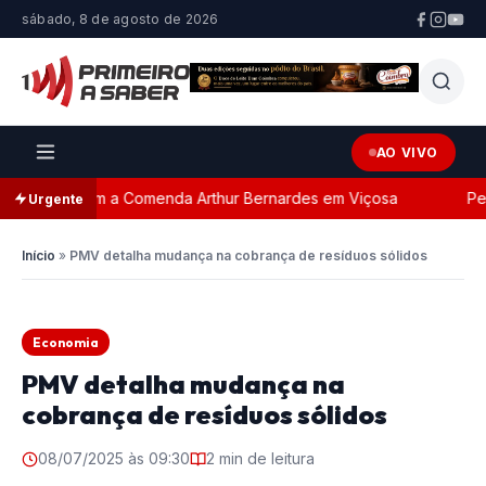
sábado, 8 de agosto de 2026
AO VIVO
eada com a Comenda Arthur Bernardes em Viçosa
Perseg
Urgente
Início
»
PMV detalha mudança na cobrança de resíduos sólidos
Economia
PMV detalha mudança na
cobrança de resíduos sólidos
08/07/2025 às 09:30
2 min de leitura