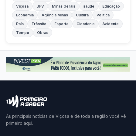
Viçosa
UFV
Minas Gerais
saúde
Educação
Economia
Agência Minas
Cultura
Política
País
Trânsito
Esporte
Cidadania
Acidente
Tempo
Obras
As principais notícias de Viçosa e de toda a região você vê
primeiro aqui.