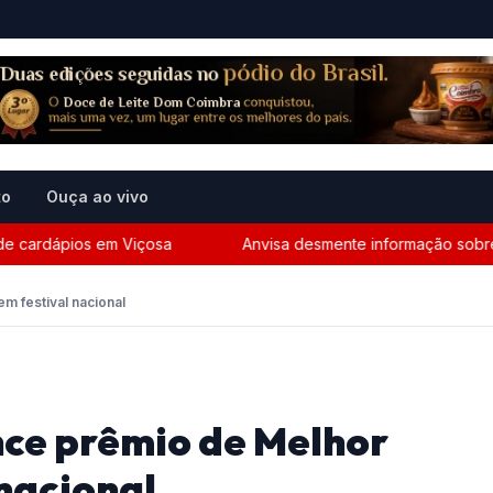
to
Ouça ao vivo
ardápios em Viçosa
Anvisa desmente informação sobre pres
m festival nacional
nce prêmio de Melhor
 nacional