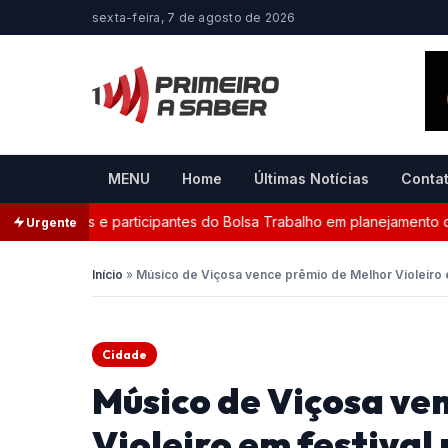
sexta-feira, 7 de agosto de 2026
MENU
Home
Últimas Notícias
Conta
ervidores e participantes do Bolsa Trabalho em planejamento de c
Urgente
Início
»
Músico de Viçosa vence prêmio de Melhor Violeiro e
Cidade
Músico de Viçosa ve
Violeiro em festival