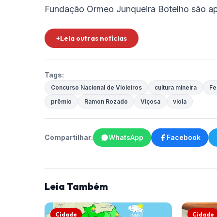
Fundação Ormeo Junqueira Botelho são apo
+Leia outras notícias
Tags:
Concurso Nacional de Violeiros
cultura mineira
Fe
prêmio
Ramon Rozado
Viçosa
viola
Compartilhar:
WhatsApp
Facebook
Leia Também
Cidade
Cidade