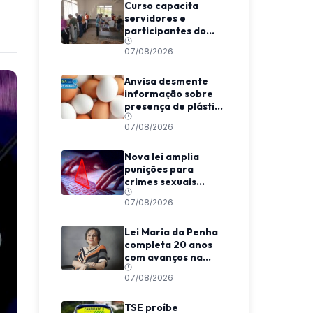
Curso capacita
servidores e
participantes do
Bolsa Trabalho em
07/08/2026
planejamento de
cardápios em Viçosa
Anvisa desmente
informação sobre
presença de plástico
ou petróleo em ovos
07/08/2026
Nova lei amplia
punições para
crimes sexuais
online contra
07/08/2026
crianças e
adolescentes
Lei Maria da Penha
completa 20 anos
com avanços na
proteção e desafios
07/08/2026
na aplicação
TSE proíbe