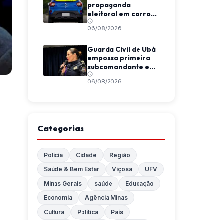
propaganda
eleitoral em carros
de aplicativo
06/08/2026
durante transporte
de passageiros
Guarda Civil de Ubá
empossa primeira
subcomandante e
cria estrutura
06/08/2026
voltada à proteção
das mulheres
Categorias
Polícia
Cidade
Região
Saúde & Bem Estar
Viçosa
UFV
Minas Gerais
saúde
Educação
Economia
Agência Minas
Cultura
Política
País