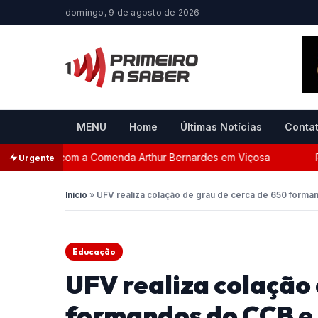
domingo, 9 de agosto de 2026
MENU
Home
Últimas Notícias
Conta
eada com a Comenda Arthur Bernardes em Viçosa
Perseg
Urgente
Início
»
UFV realiza colação de grau de cerca de 650 forma
Educação
UFV realiza colação 
formandos do CCB e 