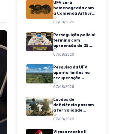
UFV será
homenageada com
a Comenda Arthur
Bernardes em
07/08/2026
Viçosa
Perseguição policial
termina com
apreensão de 25
barras de maconha
07/08/2026
entre Viçosa e
Coimbra
Pesquisa da UFV
aponta limites na
recuperação
climática de
07/08/2026
florestas
secundárias na
Amazônia
Laudos de
deficiência passam
a ter validade
indeterminada em
07/08/2026
Minas Gerais
Viçosa recebe II