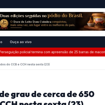
to
Ouça ao vivo
uição policial termina com apreensão de 25 barras de maconha en
ndos do CCB e CCH nesta sexta (23)
de grau de cerca de 650
CCH nesta sexta (23)