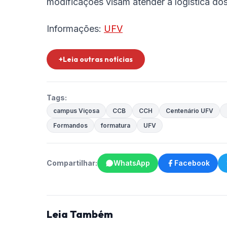
modificações visam atender à logística d
Informações:
UFV
+Leia outras notícias
Tags:
campus Viçosa
CCB
CCH
Centenário UFV
Formandos
formatura
UFV
Compartilhar:
WhatsApp
Facebook
Leia Também