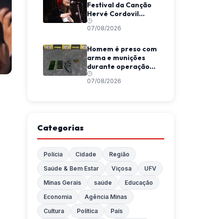
Festival da Canção
Hervé Cordovil
neste fim de semana
07/08/2026
Homem é preso com
arma e munições
durante operação
da Polícia Militar em
07/08/2026
Araponga
Categorias
Polícia
Cidade
Região
Saúde & Bem Estar
Viçosa
UFV
Minas Gerais
saúde
Educação
Economia
Agência Minas
Cultura
Política
País