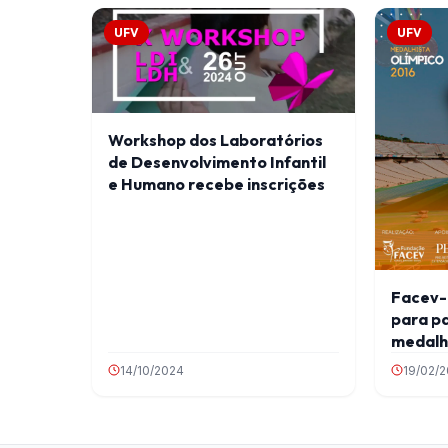
UFV
UFV
Workshop dos Laboratórios
de Desenvolvimento Infantil
e Humano recebe inscrições
Facev-
para p
medalhi
Hypóli
14/10/2024
19/02/