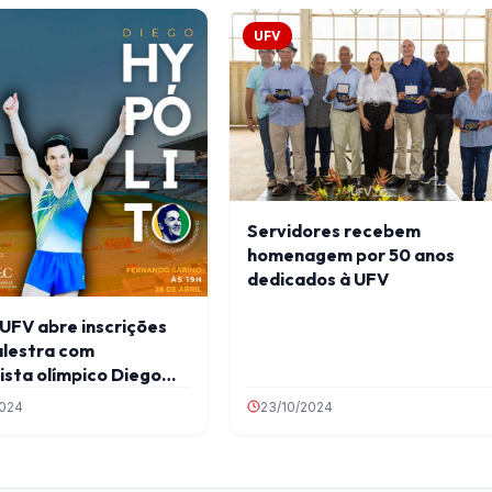
UFV
Servidores recebem
homenagem por 50 anos
dedicados à UFV
UFV abre inscrições
alestra com
sta olímpico Diego
to
2024
23/10/2024