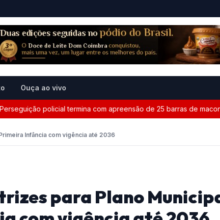
to
Ouça ao vivo
eguição policial termina com apreensão de 25 barras de maconha e
Primeira Infância com vigência até 2036
rizes para Plano Municip
ia com vigência até 2036