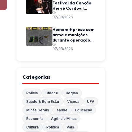
Festival da Canção
Hervé Cordovil
neste fim de semana
07/08/2026
Homem é preso com
arma e munições
durante operação
da Polícia Militar em
07/08/2026
Araponga
Categorias
Polícia
Cidade
Região
Saúde & Bem Estar
Viçosa
UFV
Minas Gerais
saúde
Educação
Economia
Agência Minas
Cultura
Política
País