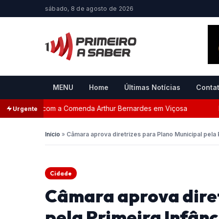
sábado, 8 de agosto de 2026
MENU
Home
Últimas Notícias
Conta
ageada com a Comenda Arthur Bernardes em Viçosa
Pers
Urgente
Início
»
Câmara aprova diretrizes para Plano Municipal pela 
Cidade
Câmara aprova diret
pela Primeira Infânc