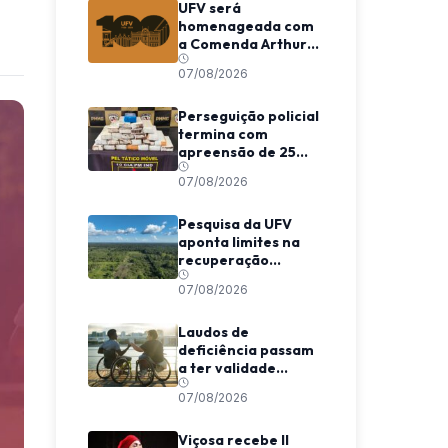
UFV será
homenageada com
a Comenda Arthur
Bernardes em
07/08/2026
Viçosa
Perseguição policial
termina com
apreensão de 25
barras de maconha
07/08/2026
entre Viçosa e
Coimbra
Pesquisa da UFV
aponta limites na
recuperação
climática de
07/08/2026
florestas
secundárias na
Amazônia
Laudos de
deficiência passam
a ter validade
indeterminada em
07/08/2026
Minas Gerais
Viçosa recebe II