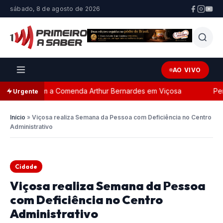
sábado, 8 de agosto de 2026
AO VIVO
geada com a Comenda Arthur Bernardes em Viçosa
Perse
Urgente
Início
»
Viçosa realiza Semana da Pessoa com Deficiência no Centro
Administrativo
Cidade
Viçosa realiza Semana da Pessoa
com Deficiência no Centro
Administrativo