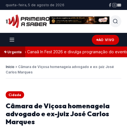
quarta-feira, 5 de agosto de 2026
AO VIVO
te oficial do Canaã In Fest 2026 e divulga programação do evento
Urgente
Início
»
Câmara de Viçosa homenageia advogado e ex-juiz José
Carlos Marques
Cidade
Câmara de Viçosa homenageia
advogado e ex-juiz José Carlos
Marques