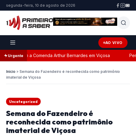
segunda-feira, 10 de agosto de 2026
AO VIVO
eada com a Comenda Arthur Bernardes em Viçosa
Perseg
Urgente
Início
»
Semana do Fazendeiro é reconhecida como patrimônio
imaterial de Viçosa
Uncategorized
Semana do Fazendeiro é
reconhecida como patrimônio
imaterial de Viçosa