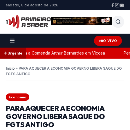
sábado, 8 de agosto de 2026
AO VIVO
eada com a Comenda Arthur Bernardes em Viçosa
Perseg
Urgente
Início
»
PARA AQUECER A ECONOMIA GOVERNO LIBERA SAQUE DO
FGTS ANTIGO
Economia
PARA AQUECER A ECONOMIA
GOVERNO LIBERA SAQUE DO
FGTS ANTIGO